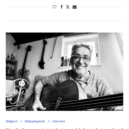
Belgisch
Belpoplegends
Interview