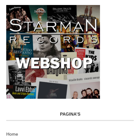
PAGINA’S
Home