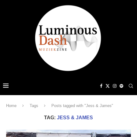
Home
Tags
Posts tagged with "Jess & James"
TAG:
JESS & JAMES