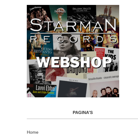
PAGINA’S
Home