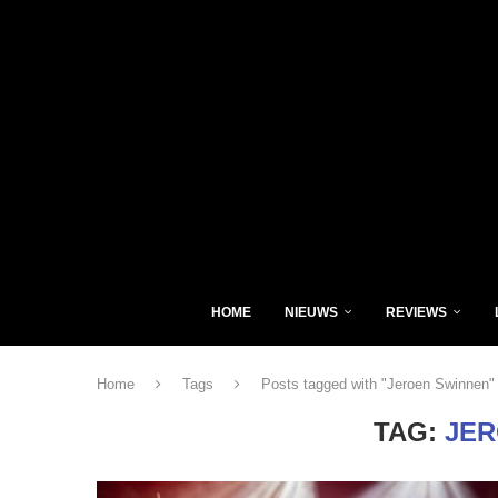
HOME
NIEUWS
REVIEWS
Home
Tags
Posts tagged with "Jeroen Swinnen"
TAG:
JER