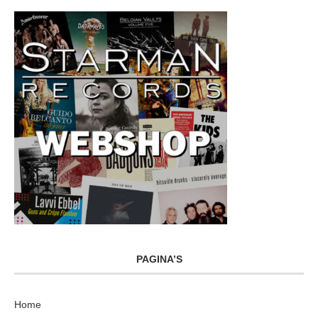
PAGINA’S
Home