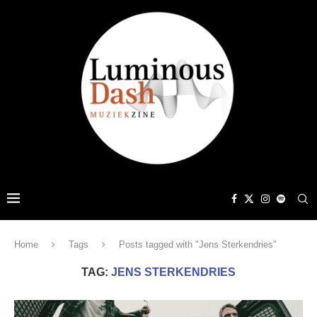
Home
Tags
Posts tagged with "Jens Sterkendries"
TAG:
JENS STERKENDRIES