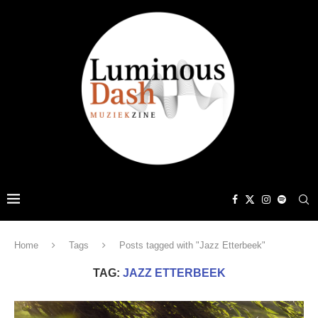
Home
Tags
Posts tagged with "Jazz Etterbeek"
TAG:
JAZZ ETTERBEEK