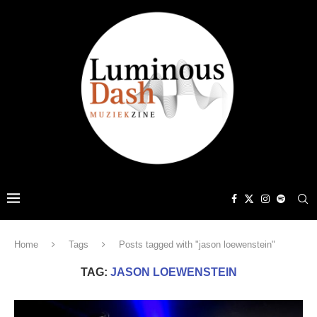
Home
Tags
Posts tagged with "jason loewenstein"
TAG:
JASON LOEWENSTEIN