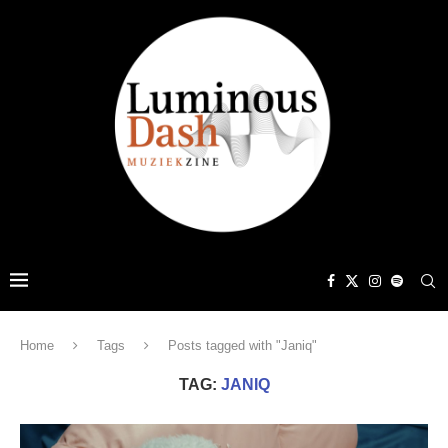
Home
Tags
Posts tagged with "Janiq"
TAG:
JANIQ