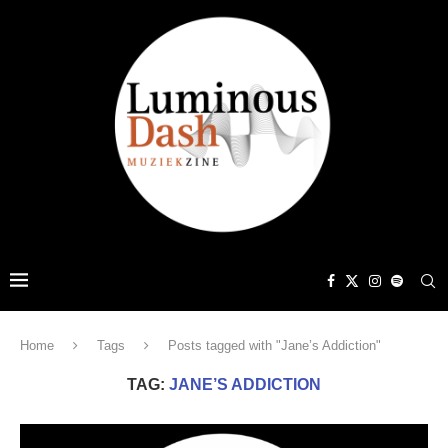
Home
Tags
Posts tagged with "Jane’s Addiction"
TAG:
JANE’S ADDICTION