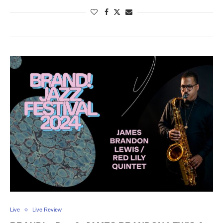
Live
Live Review