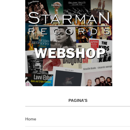
PAGINA’S
Home