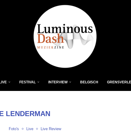
LIVE
FESTIVAL
INTERVIEW
BELGISCH
GRENSVERL
"
E LENDERMAN
Foto's
Live
Live Review