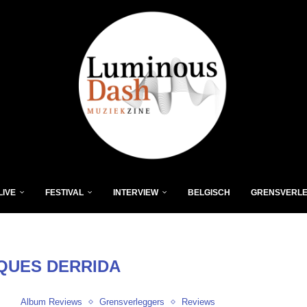
LIVE
FESTIVAL
INTERVIEW
BELGISCH
GRENSVERL
QUES DERRIDA
Album Reviews
Grensverleggers
Reviews