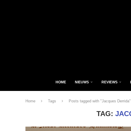
HOME
NIEUWS
REVIEWS
Home
Tags
Posts tagged with "Jacques Derrida"
TAG:
JAC