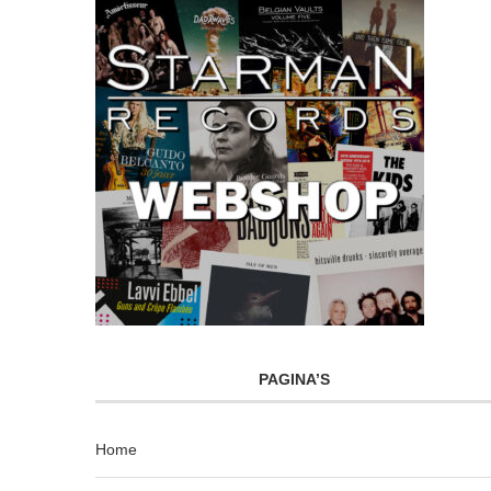
PAGINA’S
Home