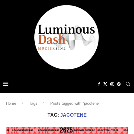
Home
Tags
Posts tagged with "jacotene"
TAG:
JACOTENE