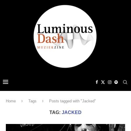
Home
Tags
Posts tagged with "Jacked"
TAG:
JACKED