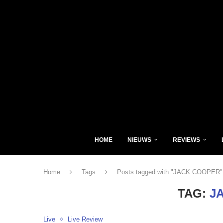
HOME
NIEUWS
REVIEWS
Home
Tags
Posts tagged with "JACK COOPER"
TAG:
J
Live
Live Review