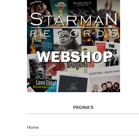
PAGINA’S
Home