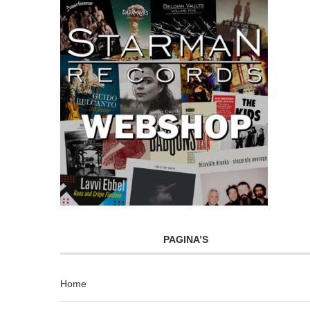
PAGINA’S
Home