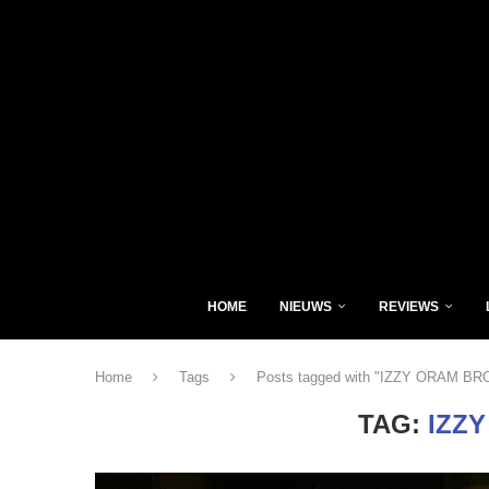
HOME
NIEUWS
REVIEWS
Home
Tags
Posts tagged with "IZZY ORAM B
TAG:
IZZ