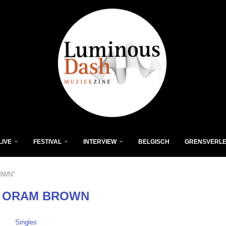
LIVE
FESTIVAL
INTERVIEW
BELGISCH
GRENSVERL
ROWN"
Y ORAM BROWN
Singles