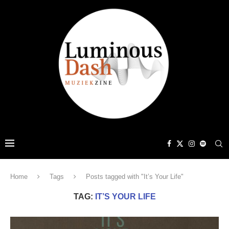
Home
Tags
Posts tagged with "It’s Your Life"
TAG:
IT’S YOUR LIFE