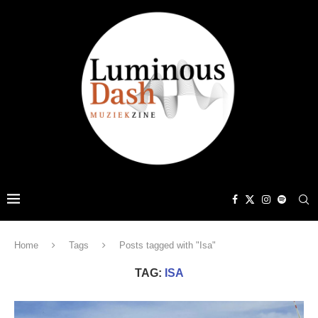
Home
Tags
Posts tagged with "Isa"
TAG:
ISA