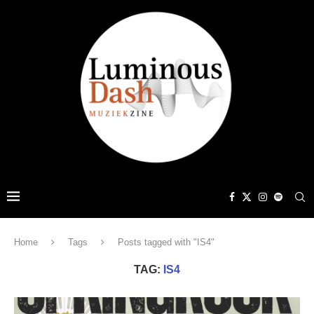
Home
Tags
Posts tagged with "IS4"
TAG:
IS4