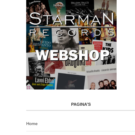
PAGINA’S
Home