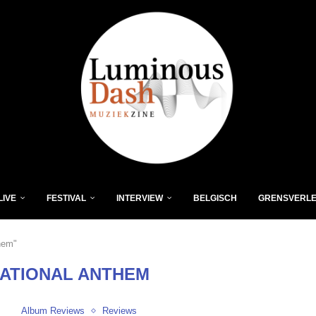
LIVE
FESTIVAL
INTERVIEW
BELGISCH
GRENSVERL
them"
NATIONAL ANTHEM
Album Reviews
Reviews