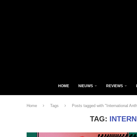
HOME
NIEUWS
REVIEWS
Home
Tags
Posts tagged with "International An
TAG:
INTER