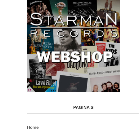
PAGINA’S
Home