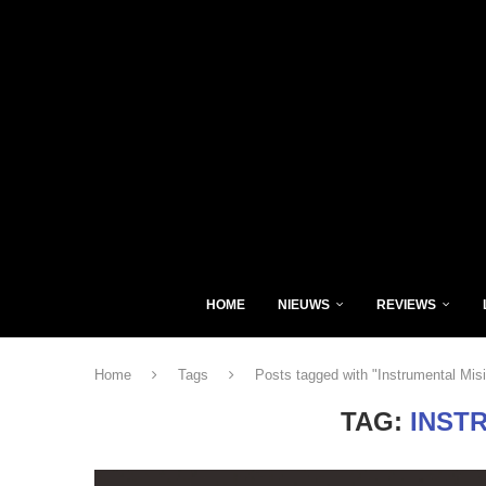
HOME
NIEUWS
REVIEWS
Home
Tags
Posts tagged with "Instrumental Mis
TAG:
INST