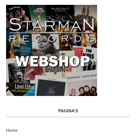
PAGINA’S
Home