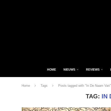
HOME
NIEUWS
REVIEWS
Home
Tags
Posts tagged with "In De Naam Van"
TAG:
IN