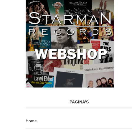
PAGINA’S
Home