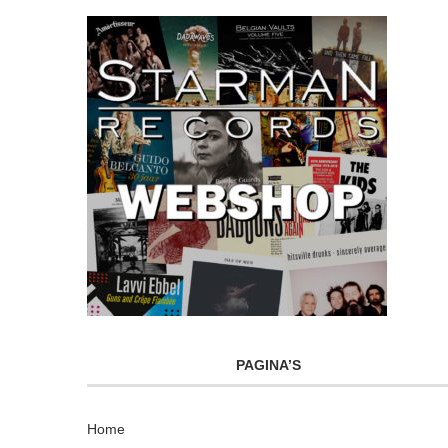
PAGINA’S
Home