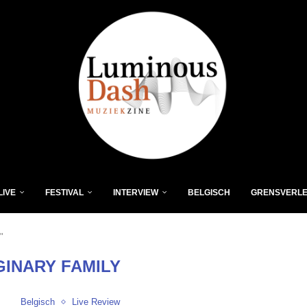
LIVE
FESTIVAL
INTERVIEW
BELGISCH
GRENSVERL
"
GINARY FAMILY
Belgisch
Live Review