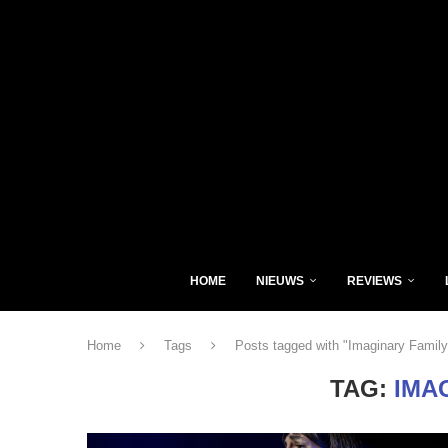
HOME
NIEUWS
REVIEWS
Home
Tags
Posts tagged with "Imaginary Family
TAG:
IMA