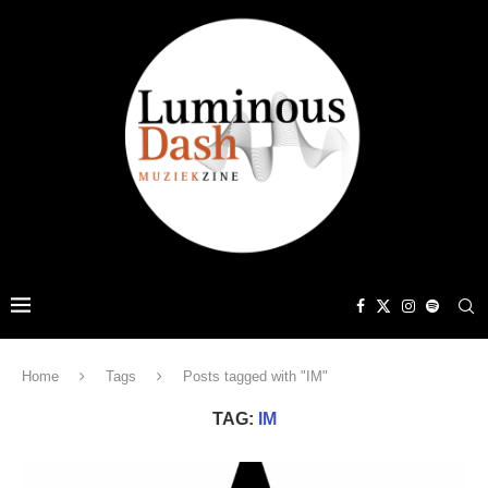
Home
Tags
Posts tagged with "IM"
TAG:
IM