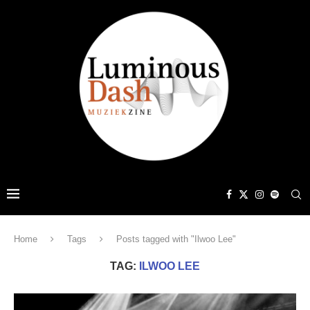
Home
Tags
Posts tagged with "Ilwoo Lee"
TAG:
ILWOO LEE