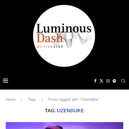
Home
Tags
Posts tagged with "IJzendijke"
TAG:
IJZENDIJKE