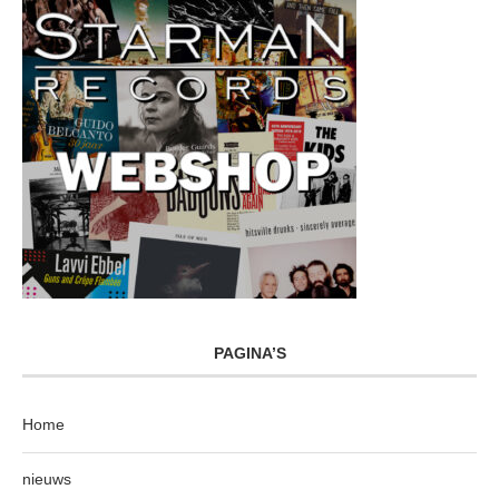
PAGINA’S
Home
nieuws