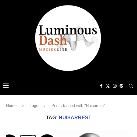
Home
Tags
Posts tagged with "Huisarrest"
TAG:
HUISARREST