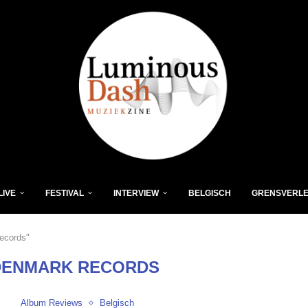
LIVE
FESTIVAL
INTERVIEW
BELGISCH
GRENSVERL
records"
DENMARK RECORDS
Album Reviews
Belgisch