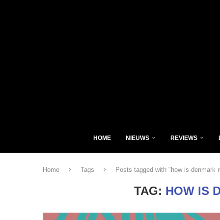
HOME
NIEUWS
REVIEWS
Home
Tags
Posts tagged with "how is denmark 
TAG:
HOW IS 