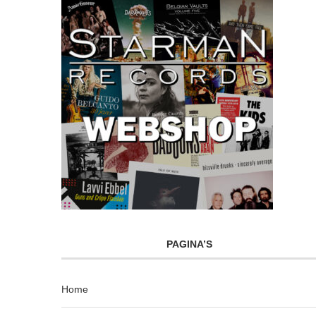
PAGINA’S
Home