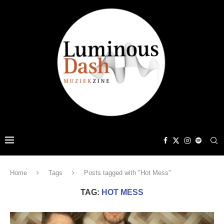
Home
Tags
Posts tagged with "Hot Mess"
TAG:
HOT MESS