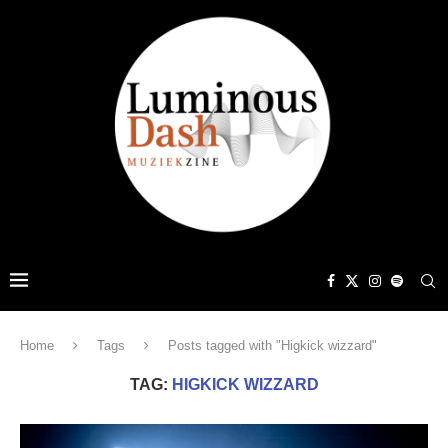
Home
Tags
Posts tagged with "Higkick wizzard"
TAG:
HIGKICK WIZZARD