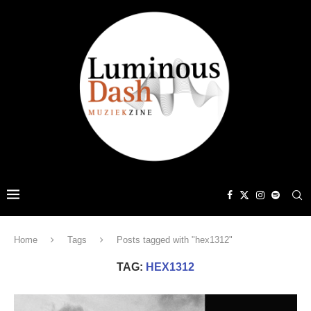
Home
Tags
Posts tagged with "hex1312"
TAG:
HEX1312