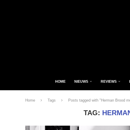
HOME
NIEUWS
REVIEWS
Home
Tags
Posts tagged with "Herman Brood 
TAG:
HERMA