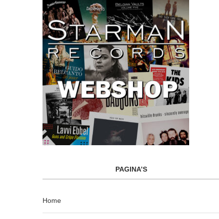
PAGINA’S
Home