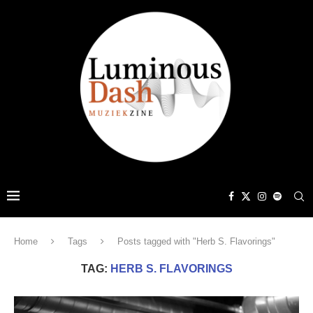
Home
Tags
Posts tagged with "Herb S. Flavorings"
TAG:
HERB S. FLAVORINGS