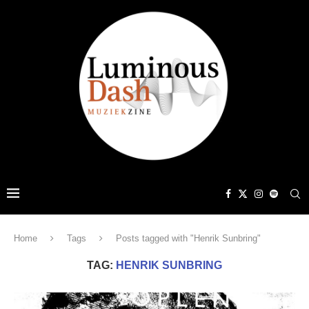
Home
Tags
Posts tagged with "Henrik Sunbring"
TAG:
HENRIK SUNBRING