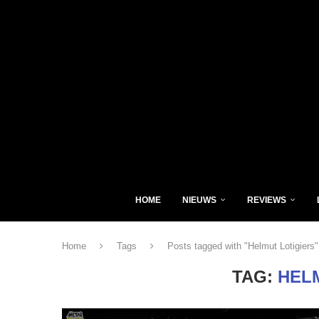
HOME
NIEUWS
REVIEWS
Home
Tags
Posts tagged with "Helmut Lotigiers"
TAG:
HEL