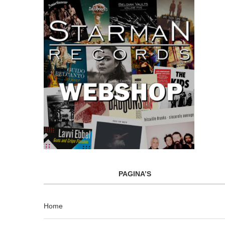
PAGINA’S
Home