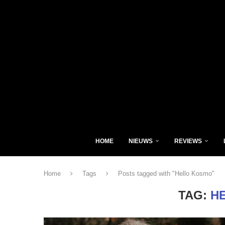
HOME
NIEUWS
REVIEWS
Home
Tags
Posts tagged with "Hello Kosmo"
TAG:
H