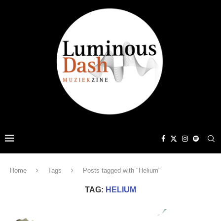
Home
Tags
Posts tagged with "Helium"
TAG:
HELIUM