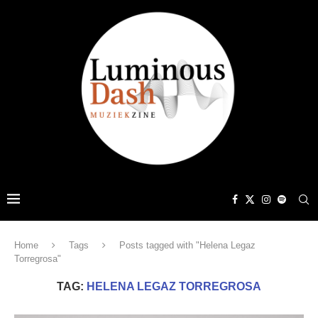
Home
Tags
Posts tagged with "Helena Legaz
Torregrosa"
TAG:
HELENA LEGAZ TORREGROSA