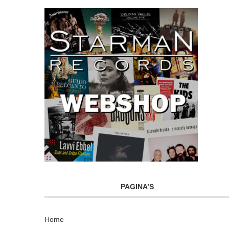
PAGINA’S
Home