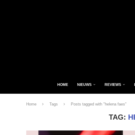
HOME
NIEUWS
REVIEWS
Home
Tags
Posts tagged with "helena faes"
TAG:
H