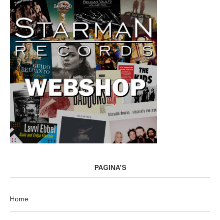
PAGINA’S
Home