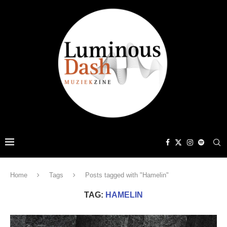
Home
Tags
Posts tagged with "Hamelin"
TAG:
HAMELIN