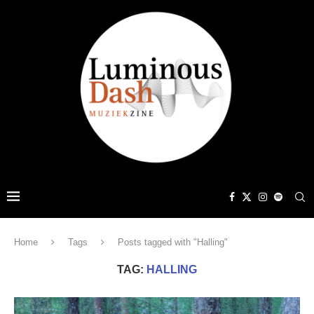
Home
Tags
Posts tagged with "Halling"
TAG:
HALLING