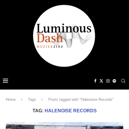
Home
Tags
Posts tagged with "Halenoise Records"
TAG:
HALENOISE RECORDS