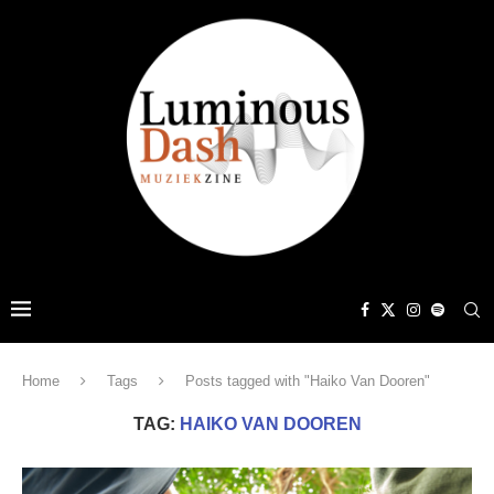
Home
Tags
Posts tagged with "Haiko Van Dooren"
TAG:
HAIKO VAN DOOREN