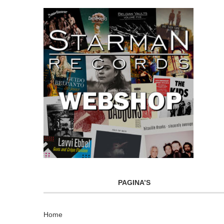
PAGINA’S
Home