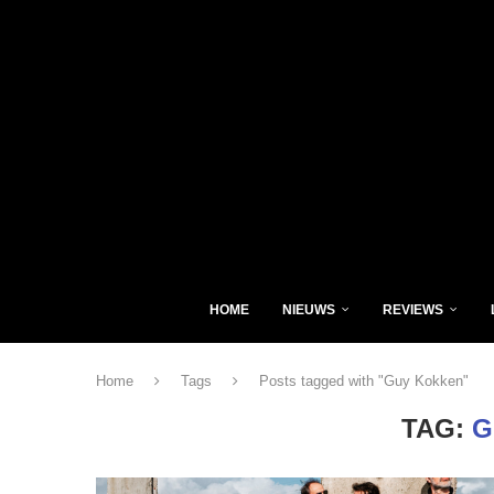
HOME
NIEUWS
REVIEWS
Home
Tags
Posts tagged with "Guy Kokken"
TAG:
G