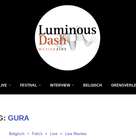
LIVE
FESTIVAL
INTERVIEW
BELGISCH
GRENSVERL
G:
GURA
Belgisch
Foto's
Live
Live Review