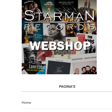
PAGINA’S
Home