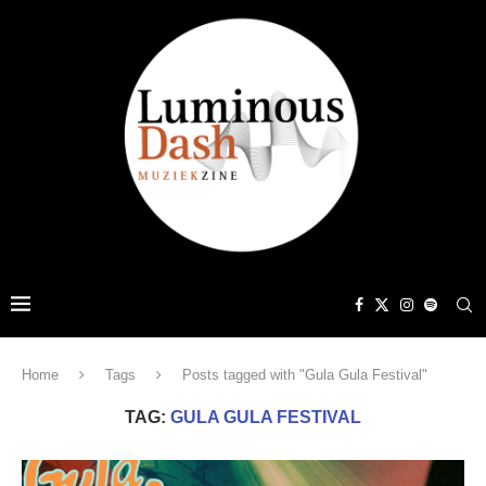
Home
Tags
Posts tagged with "Gula Gula Festival"
TAG:
GULA GULA FESTIVAL