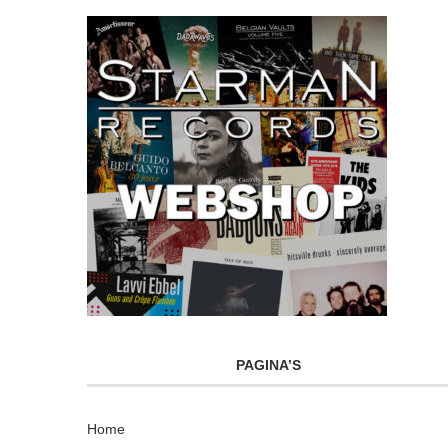
PAGINA’S
Home