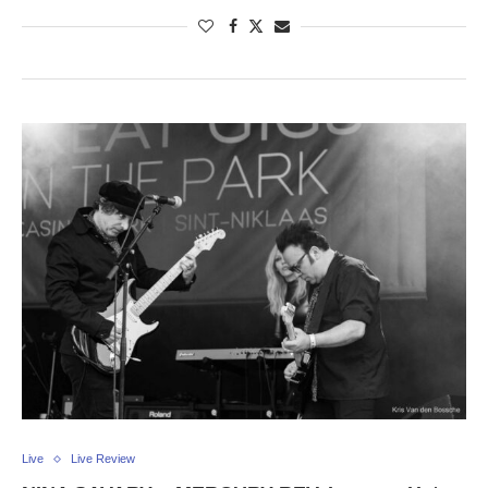
Live
Live Review