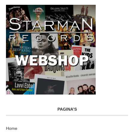
PAGINA’S
Home