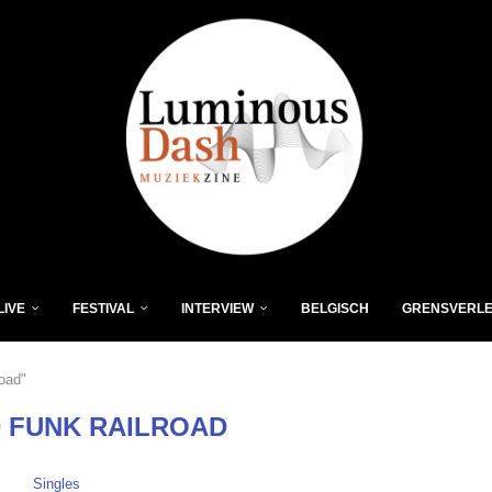
LIVE
FESTIVAL
INTERVIEW
BELGISCH
GRENSVERL
oad"
 FUNK RAILROAD
Singles