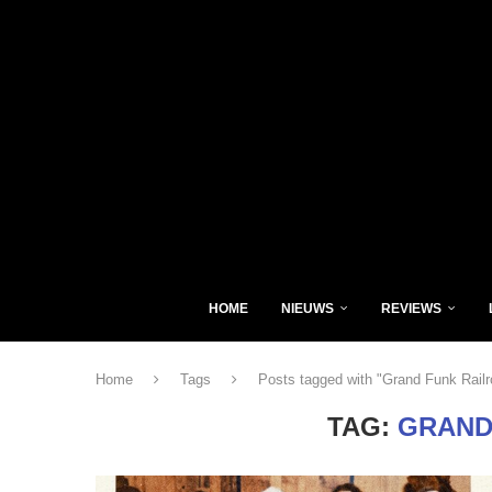
HOME
NIEUWS
REVIEWS
Home
Tags
Posts tagged with "Grand Funk Railr
TAG:
GRAND