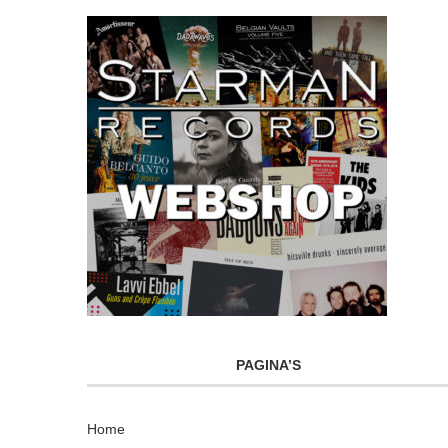
PAGINA’S
Home